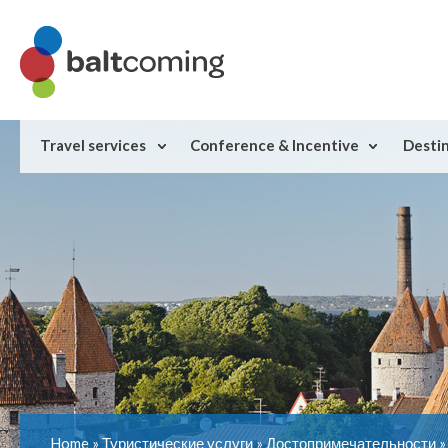
Travel services
Conference & Incentive
Desti
Home
»
Туристические услуги
»
Достопримечательности