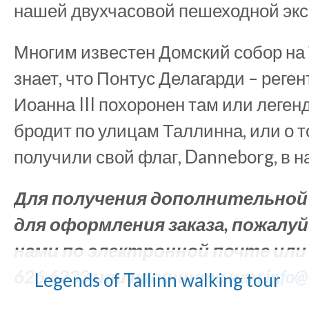
нашей двухчасовой пешеходной экс
Многим известен Домский собор на 
знает, что Понтус Делагарди – реге
Иоанна III похоронен там или леген
бродит по улицам Таллинна, или о т
получили свой флаг, Danneborg, в н
Для получения дополнительной
для оформления заказа, пожалуй
нами по электронной почте или
626 6233 или напишите нам
info@
Legends of Tallinn walking tour